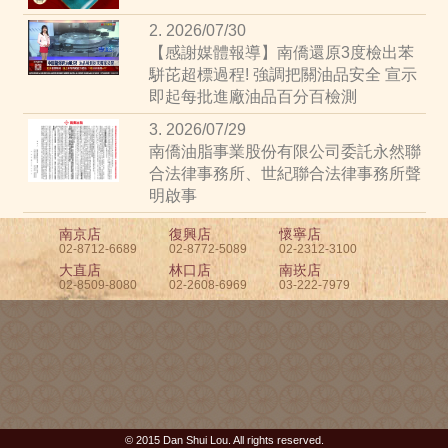
2. 2026/07/30
【感謝媒體報導】南僑還原3度檢出苯
駢芘超標過程! 強調把關油品安全 宣示
即起每批進廠油品百分百檢測
3. 2026/07/29
南僑油脂事業股份有限公司委託永然聯
合法律事務所、世紀聯合法律事務所聲
明啟事
南京店
復興店
懷寧店
02-8712-6689
02-8772-5089
02-2312-3100
大直店
林口店
南崁店
02-8509-8080
02-2608-6969
03-222-7979
© 2015 Dan Shui Lou. All rights reserved.