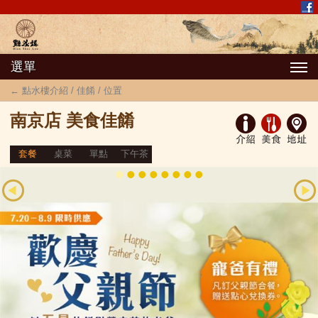
選單
← 點水樓介紹 / 佳餚 / 位置
南京店 美食佳餚
套餐
桌菜
單點
下午茶
•
•
•
•
•
•
•
•