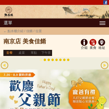
選單
← 點水樓介紹 / 佳餚 / 位置
南京店 美食佳餚
套餐
桌菜
單點
下午茶
•
•
•
•
•
•
•
•